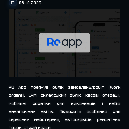
06.10.2025
RO App поєднує облік замовлень/робіт (work
orders), CRM, складський облік, касові операції,
мобільні додатки для виконавців і набір
аналітичних звітів. Підходить особливо для
сервісних майстерень, автосервісів, ремонтних
точок, студій краси,…