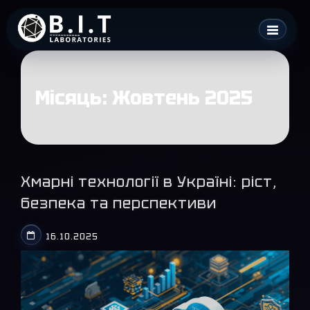
Skip
B.I.T. Laboratories
to
content
Місяць:
Жовтень 2025
Хмарні технології в Україні: ріст,
безпека та перспективи
16.10.2025