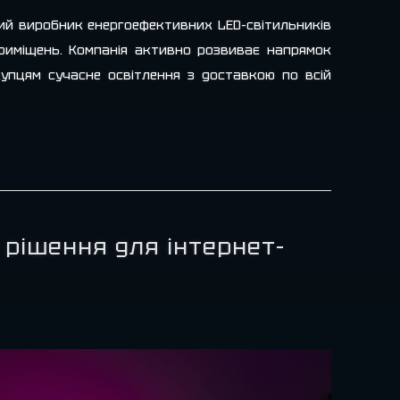
кий виробник енергоефективних LED-світильників
приміщень. Компанія активно розвиває напрямок
упцям сучасне освітлення з доставкою по всій
 рішення для інтернет-