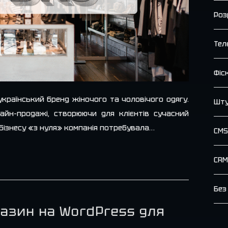
Роз
Тел
Фіс
український бренд жіночого та чоловічого одягу.
Шту
айн-продажі, створюючи для клієнтів сучасний
 бізнесу «з нуля» компанія потребувала…
CMS
CRM
Без
газин на WordPress для