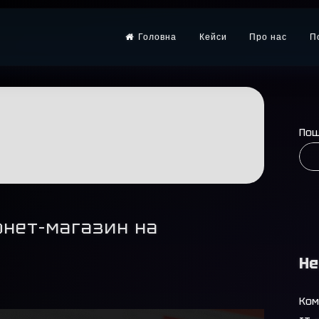
Головна
Кейси
Про нас
П
ч
По
рнет-магазин на
Не
Ком