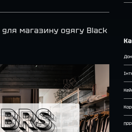
я для магазину одягу Black
Ка
Док
Інт
Кей
Кор
ПРР