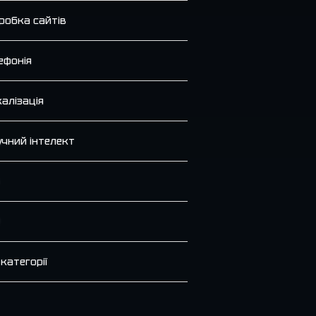
робка сайтів
ефонія
калізація
чний інтелект
 категорії