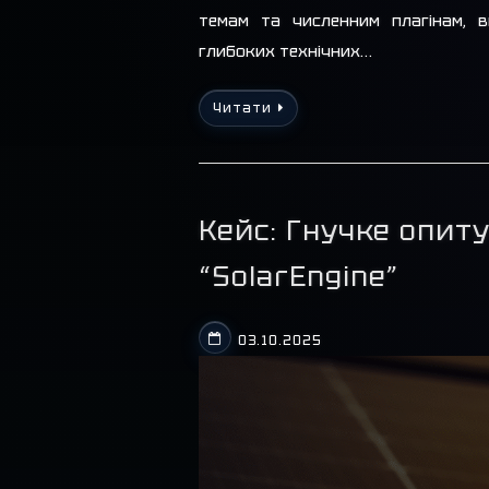
темам та численним плагінам, 
глибоких технічних…
Читати
Кейс: Гнучке опит
“SolarEngine”
03.10.2025