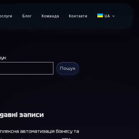
ослуги
Блог
Команда
Контакти
UA
шук
Пошук
давні записи
плексна автоматизація бізнесу та