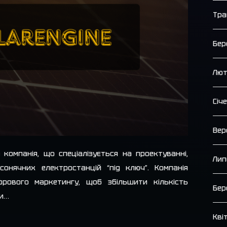
Тра
Бер
Лют
Січ
Вер
а компанія, що спеціалізується на проектуванні,
Лип
сонячних електростанцій “під ключ”. Компанія
рового маркетингу, щоб збільшити кількість
Бер
ти…
Кві