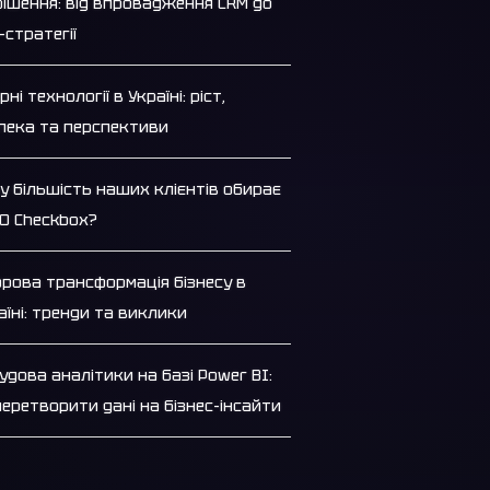
рішення: від впровадження CRM до
-стратегії
ні технології в Україні: ріст,
пека та перспективи
у більшість наших клієнтів обирає
О Checkbox?
рова трансформація бізнесу в
аїні: тренди та виклики
удова аналітики на базі Power BI:
перетворити дані на бізнес-інсайти