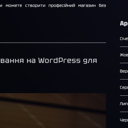
ви можете створити професійний магазин без
Ар
Січ
Жов
ування на WordPress для
Вер
Сер
Лип
Чер