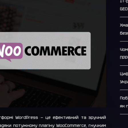
IT-
GEO
Хмар
без
Чом
ПРР
Циф
Укр
Поб
як 
атформі WordPress — це ефективний та зручний
авдяки потужному плагіну WooCommerce, гнучким