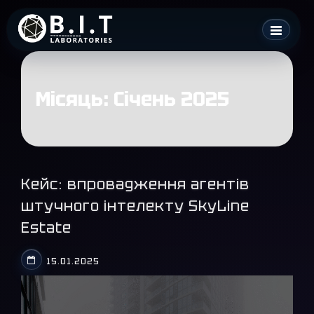
Skip
B.I.T. Laboratories
to
content
Місяць:
Січень 2025
Кейс: впровадження агентів
штучного інтелекту SkyLine
Estate
15.01.2025