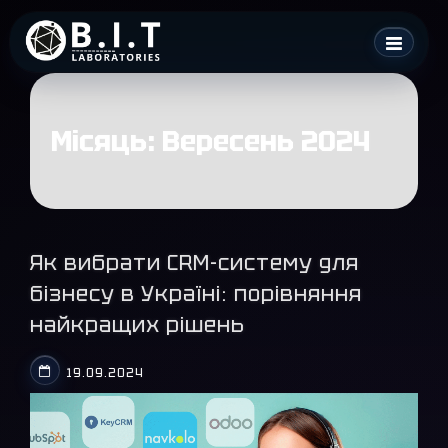
Skip
B.I.T. Laboratories
to
content
Місяць:
Вересень 2024
Як вибрати CRM-систему для
бізнесу в Україні: порівняння
найкращих рішень
19.09.2024