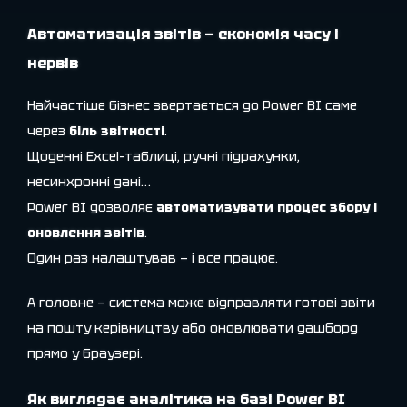
Автоматизація звітів — економія часу і
нервів
Найчастіше бізнес звертається до Power BI саме
через
біль звітності
.
Щоденні Excel-таблиці, ручні підрахунки,
несинхронні дані…
Power BI дозволяє
автоматизувати процес збору і
оновлення звітів
.
Один раз налаштував — і все працює.
А головне — система може відправляти готові звіти
на пошту керівництву або оновлювати дашборд
прямо у браузері.
Як виглядає аналітика на базі Power BI