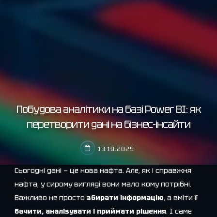
Побудова аналітики на базі Power BI: як
перетворити дані на бізнес-інсайти
13.10.2025
Сьогодні дані — це нова нафта. Але, як і справжня
нафта, у сирому вигляді вони мало кому потрібні.
Важливо не просто
збирати інформацію
, а вміти її
бачити, аналізувати і приймати рішення
. І саме