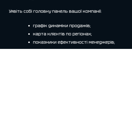
Уявіть собі головну панель вашої компанії:
графік динаміки продажів;
карта клієнтів по регіонах;
показники ефективності менеджерів;
прибутковість за каналами реклами;
прогноз доходів на наступний місяць.
Кожен елемент — інтерактивний. Натискаєте на
сегмент діаграми — і бачите деталізацію до
конкретного клієнта чи замовлення. Це
живі дані
,
які реагують на вас.
Power BI — не лише для великих корпорацій
Часто кажуть, що Power BI — для «великих