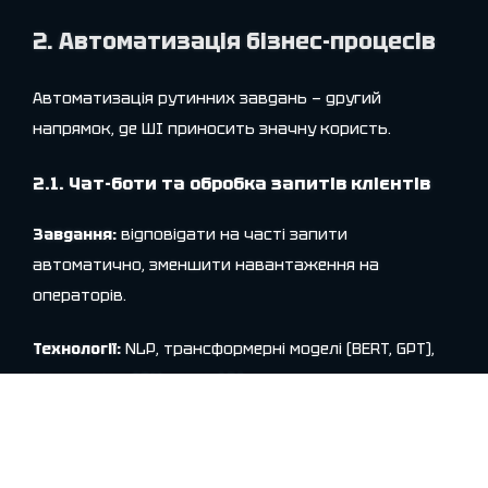
2. Автоматизація бізнес-процесів
Автоматизація рутинних завдань — другий
напрямок, де ШІ приносить значну користь.
2.1. Чат-боти та обробка запитів клієнтів
Завдання:
відповідати на часті запити
автоматично, зменшити навантаження на
операторів.
Технології:
NLP, трансформерні моделі (BERT, GPT),
інтеграція з CRM через API.
Кейс:
служба підтримки українського e-commerce
впровадила чат-бота на основі BERT. Обробка