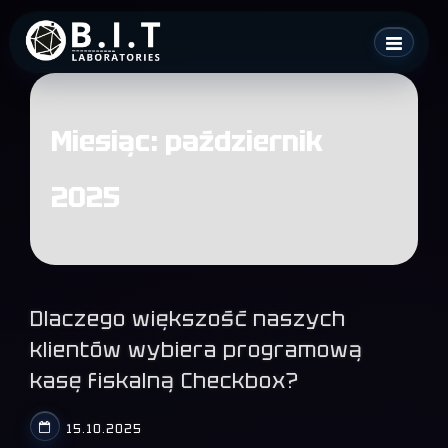
Skip
B.I.T. Laboratories
to
content
Miesiąc:
październik
2025
Dlaczego większość naszych
klientów wybiera programową
kasę fiskalną Checkbox?
15.10.2025