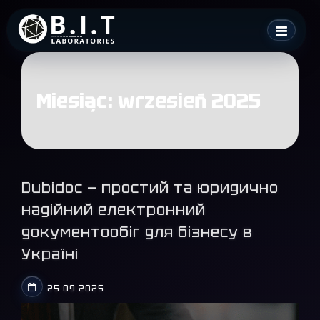
Skip
B.I.T. Laboratories
to
content
Miesiąc:
wrzesień 2025
Dubidoc — простий та юридично
надійний електронний
документообіг для бізнесу в
Україні
25.09.2025