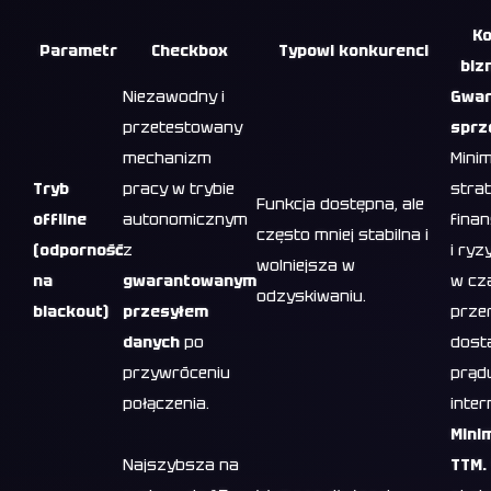
Ko
Parametr
Checkbox
Typowi konkurenci
biz
Niezawodny i
Gwar
przetestowany
sprz
mechanizm
Minim
Tryb
pracy w trybie
strat
Funkcja dostępna, ale
offline
autonomicznym
fina
często mniej stabilna i
(odporność
z
i ryz
wolniejsza w
na
gwarantowanym
w cz
odzyskiwaniu.
blackout)
przesyłem
prze
danych
po
dost
przywróceniu
prąd
połączenia.
inter
Mini
Najszybsza na
TTM.