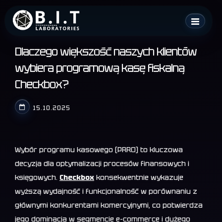
Skip
B.I.T. Laboratories
to
content
Dlaczego większość naszych klientów
wybiera programową kasę fiskalną
Checkbox?
15.10.2025
Wybór programu kasowego (PRRO) to kluczowa
decyzja dla optymalizacji procesów finansowych i
księgowych.
Checkbox
konsekwentnie wykazuje
wyższą wydajność i funkcjonalność w porównaniu z
głównymi konkurentami komercyjnymi, co potwierdza
jego dominacja w segmencie e-commerce i dużego