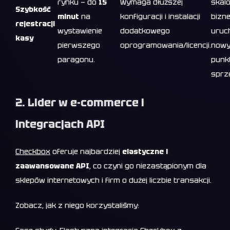
rynku — do
15
Wymaga dłuższej
skal
Szybkość
minut
na
konfiguracji i instalacji
bizne
rejestracji
wystawienie
dodatkowego
uruc
kasy
pierwszego
oprogramowania/licencji.
nowy
paragonu.
punk
sprz
2. Lider w e-commerce i
integracjach API
Checkbox
oferuje najbardziej
elastyczne i
zaawansowane API
, co czyni go niezastąpionym dla
sklepów internetowych i firm o dużej liczbie transakcji.
Zobacz, jak z niego korzystaliśmy: