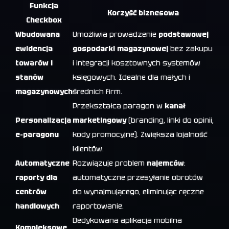
Funkcja
Korzyść biznesowa
Checkbox
Wbudowana
Umożliwia prowadzenie
podstawowej
ewidencja
gospodarki magazynowej
bez zakupu
towarów i
i integracji kosztownych systemów
stanów
księgowych. Idealne dla małych i
magazynowych
średnich firm.
Przekształca paragon w
kanał
Personalizacja
marketingowy
(branding, linki do opinii,
e-paragonu
kody promocyjne). Zwiększa lojalność
klientów.
Automatyczne
Rozwiązuje problem
najemców
:
raporty dla
automatyczne przesyłanie obrotów
centrów
do wynajmującego, eliminując ręczne
handlowych
raportowanie.
Dedykowana aplikacja mobilna
Kompleksowe