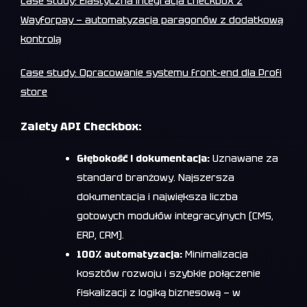
Case study: Elastyczna integracja Checkbox z
Wayforpay — automatyzacja paragonów z dodatkową
kontrolą
Case study: Opracowanie systemu front-end dla Profi
store
Zalety API Checkbox:
Głębokość i dokumentacja:
Uznawane za
standard branżowy. Najszersza
dokumentacja i największa liczba
gotowych modułów integracyjnych (CMS,
ERP, CRM).
100% automatyzacja:
Minimalizacja
kosztów rozwoju i szybkie połączenie
fiskalizacji z logiką biznesową — w