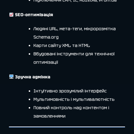
Підключення CRM, 1С, Rozetka, Prom.ua
SEO-оптимізація
Людяні URL, мета-теги, мікророзмітка
Schema.org
Карти сайту XML та HTML
Вбудовані інструменти для технічної
оптимізації
Зручна адмінка
Інтуїтивно зрозумілий інтерфейс
Мультимовність і мультивалютність
Повний контроль над контентом і
замовленнями