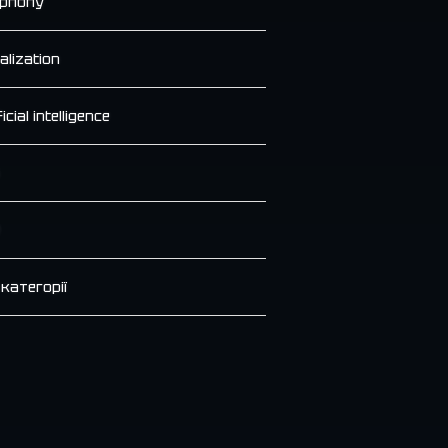
ephony
alization
ficial intelligence
 категорії