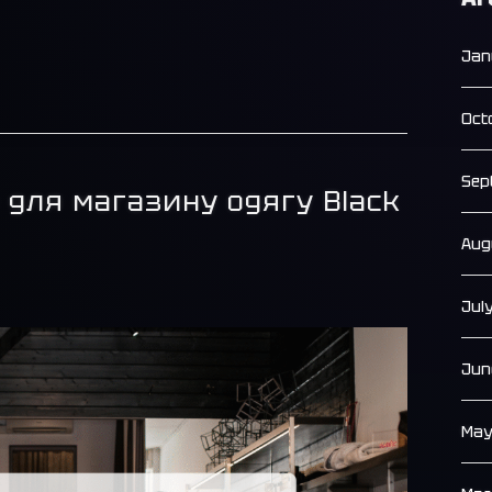
Jan
Oct
Sep
я для магазину одягу Black
Aug
Jul
Jun
May