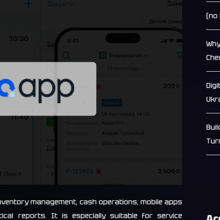
(no 
Why
Che
Dig
Ukr
Bui
Tur
nventory management, cash operations, mobile apps
cal reports. It is especially suitable for service
Ar