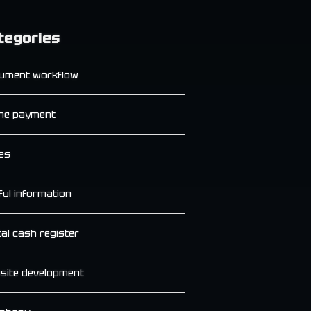
tegories
ument workflow
ine payment
es
ful information
tal cash register
site development