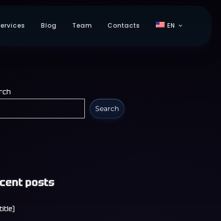
ervices
Blog
Team
Contacts
EN
rch
Search
cent posts
title)