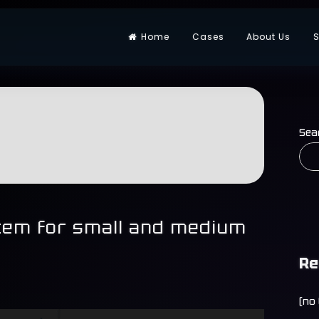
Home
Cases
About Us
S
Sea
tem for small and medium
Re
(no 