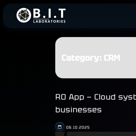
Skip
to
B.I.T. Laboratories
Turnkey business automation
content
Category:
CRM
RO App — Cloud sys
businesses
06.10.2025