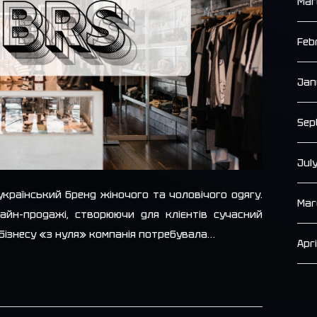
Mar
Feb
Jan
Sep
Jul
український бренд жіночого та чоловічого одягу.
Mar
айн-продажі, створюючи для клієнтів сучасний
 бізнесу «з нуля» компанія потребувала…
Apr