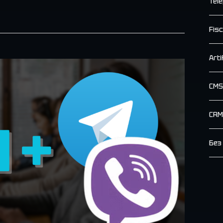
Tel
Fisc
Arti
CMS
CRM
Без