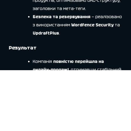
продуктів, оптимізовано URL-структуру,
заголовки та мета-теги.
Безпека та резервування
— реалізовано
з використанням
Wordfence Security
та
UpdraftPlus
.
Результат
Компанія
повністю перейшла на
онлайн-продажі
, отримавши стабільний
канал нових замовлень.
Усі транзакції
автоматично
синхронізуються з
KeyCRM
, що дозволяє
менеджерам бачити історію покупок
клієнтів і працювати з повторними
продажами.
Fondy
забезпечив швидку та безпечну