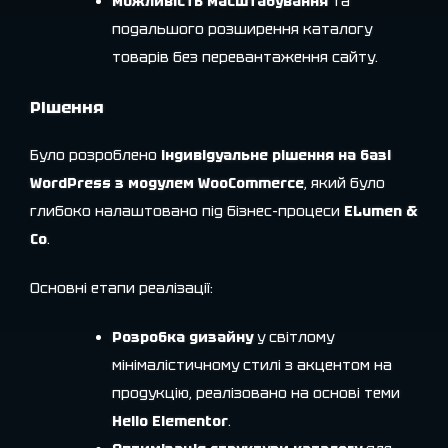
можливість масштабування
та
подальшого розширення каталогу
товарів без перевантаження сайту.
Рішення
Було розроблено
індивідуальне рішення на базі
WordPress з модулем WooCommerce
, який було
глибоко налаштовано під бізнес-процеси
ELumen &
Co
.
Основні етапи реалізації:
Розробка дизайну
у світлому
мінімалістичному стилі з акцентом на
продукцію, реалізовано на основі теми
Hello Elementor
.