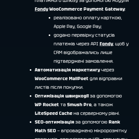
платіжного шлюзу за допомогою модуля
Fondy
WooCommerce Payment Gateway
:
реалізовано оплату карткою,
Apple Pay, Google Pay;
додано перевірку статусів
платежів через API
Fondy
, щоб у
CRM відображались лише
підтверджені замовлення.
Автоматизація маркетингу
через
WooCommerce MailPoet
для відправки
листів після покупки.
Оптимізація швидкодії
за допомогою
WP Rocket
та
Smush Pro
, а також
LiteSpeed Cache
на серверному рівні.
SEO-оптимізація
за допомогою
Rank
Math SEO
— впроваджено мікророзмітку