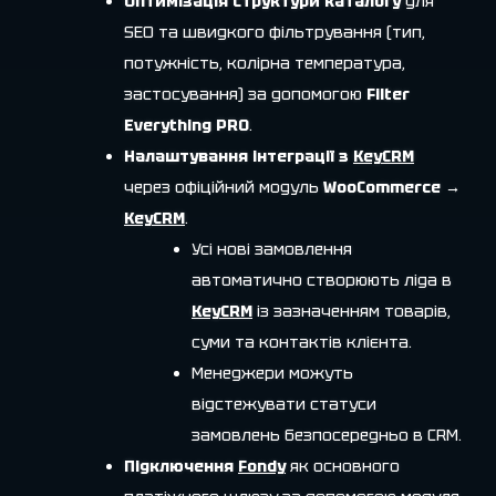
Оптимізація структури каталогу
для
SEO та швидкого фільтрування (тип,
потужність, колірна температура,
застосування) за допомогою
Filter
Everything PRO
.
Налаштування інтеграції з
KeyCRM
через офіційний модуль
WooCommerce →
KeyCRM
.
Усі нові замовлення
автоматично створюють ліда в
KeyCRM
із зазначенням товарів,
суми та контактів клієнта.
Менеджери можуть
відстежувати статуси
замовлень безпосередньо в CRM.
Підключення
Fondy
як основного