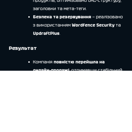
продуктів, оптимізовано URL-структуру,
заголовки та мета-теги.
Безпека та резервування
— реалізовано
з використанням
Wordfence Security
та
UpdraftPlus
.
Результат
Компанія
повністю перейшла на
онлайн-продажі
, отримавши стабільний
канал нових замовлень.
Усі транзакції
автоматично
синхронізуються з
KeyCRM
, що дозволяє
менеджерам бачити історію покупок
клієнтів і працювати з повторними
продажами.
Fondy
забезпечив швидку та безпечну