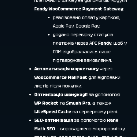
платіжного шлюзу за допомогою модуля
Fondy
WooCommerce Payment Gateway
:
реалізовано оплату карткою,
Apple Pay, Google Pay;
додано перевірку статусів
платежів через API
Fondy
, щоб у
CRM відображались лише
підтверджені замовлення.
Автоматизація маркетингу
через
WooCommerce MailPoet
для відправки
листів після покупки.
Оптимізація швидкодії
за допомогою
WP Rocket
та
Smush Pro
, а також
LiteSpeed Cache
на серверному рівні.
SEO-оптимізація
за допомогою
Rank
Math SEO
— впроваджено мікророзмітку