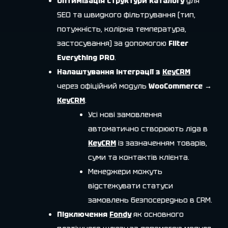
Оптимізація структури каталогу
для
SEO та швидкого фільтрування (тип,
потужність, колірна температура,
застосування) за допомогою
Filter
Everything PRO
.
Налаштування інтеграції з
KeyCRM
через офіційний модуль
WooCommerce →
KeyCRM
.
Усі нові замовлення
автоматично створюють ліда в
KeyCRM
із зазначенням товарів,
суми та контактів клієнта.
Менеджери можуть
відстежувати статуси
замовлень безпосередньо в CRM.
Підключення
Fondy
як основного