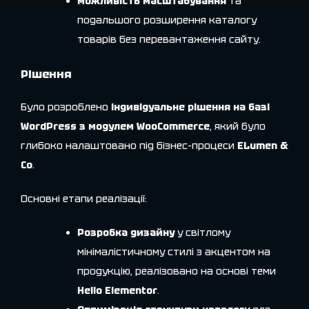
можливість масштабування
та
подальшого розширення каталогу
товарів без перевантаження сайту.
Рішення
Було розроблено
індивідуальне рішення на базі
WordPress з модулем WooCommerce
, який було
глибоко налаштовано під бізнес-процеси
ELumen &
Co
.
Основні етапи реалізації:
Розробка дизайну
у світлому
мінімалістичному стилі з акцентом на
продукцію, реалізовано на основі теми
Hello Elementor
.