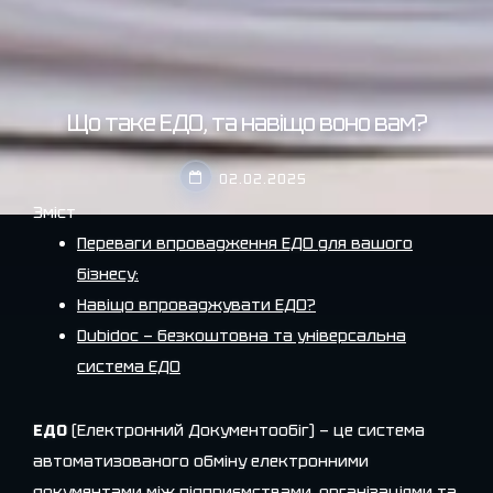
Що таке ЕДО, та навіщо воно вам?
02.02.2025
Зміст
Переваги впровадження ЕДО для вашого
бізнесу:
Навіщо впроваджувати ЕДО?
Dubidoc — безкоштовна та універсальна
система ЄДО
ЕДО
(Електронний Документообіг) — це система
автоматизованого обміну електронними
документами між підприємствами, організаціями та