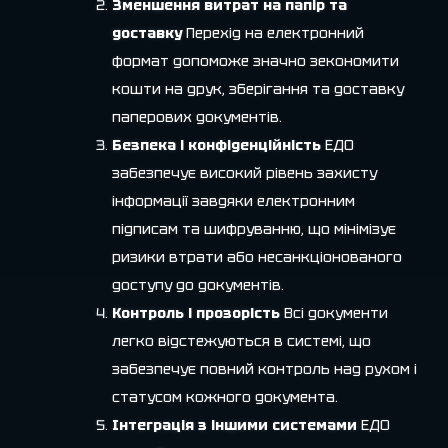
Зменшення витрат на папір та
доставку
Перехід на електронний
формат допоможе значно зекономити
кошти на друк, зберігання та доставку
паперових документів.
Безпека і конфіденційність
ЕДО
забезпечує високий рівень захисту
інформації завдяки електронним
підписам та шифруванню, що мінімізує
ризики втрати або несанкціонованого
доступу до документів.
Контроль і прозорість
Всі документи
легко відстежуються в системі, що
забезпечує повний контроль над рухом і
статусом кожного документа.
Інтеграція з іншими системами
ЕДО