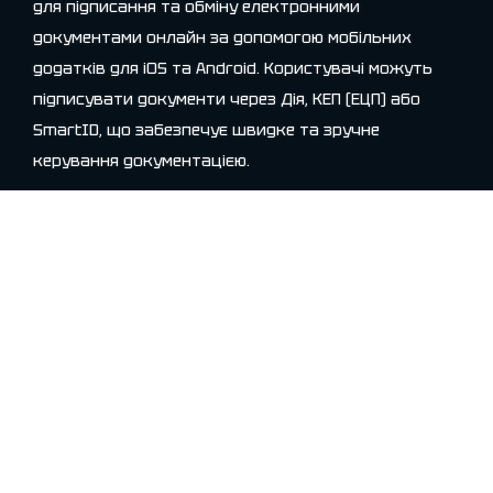
для підписання та обміну електронними
документами онлайн за допомогою мобільних
додатків для iOS та Android. Користувачі можуть
підписувати документи через Дія, КЕП (ЕЦП) або
SmartID, що забезпечує швидке та зручне
керування документацією.
Сервіс дозволяє підписувати документи як на
смартфоні, так і на комп’ютері, роблячи процес
максимально комфортним для всіх користувачів.
Розробники можуть інтегрувати можливості
Dubidoc
у власні додатки та системи завдяки API-
платформі, що забезпечує гнучкість та
масштабованість.