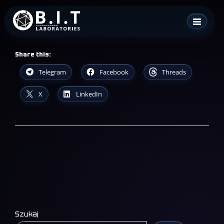
Skip
B.I.T. Laboratories
to
content
Share this:
Telegram
Facebook
Threads
X
LinkedIn
Szukaj