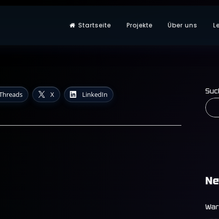
Startseite
Projekte
Über uns
L
omatisierung
Suc
Threads
X
LinkedIn
Ne
War