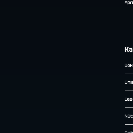
Apr
Ka
Dok
Onl
Cas
Nüt
Onl