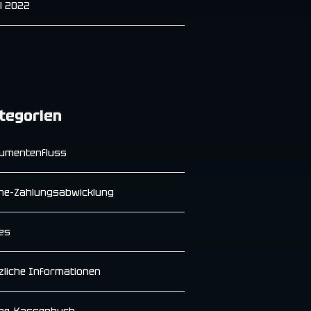
il 2022
tegorien
umentenfluss
ine-Zahlungsabwicklung
es
zliche Informationen
ine-Kassenbuch