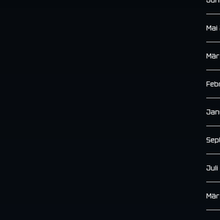
Mai
Mär
Feb
Jan
Sep
Jul
Mär