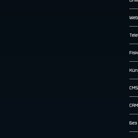
Web
Tele
Fisk
Küns
CMS
CRM
Без