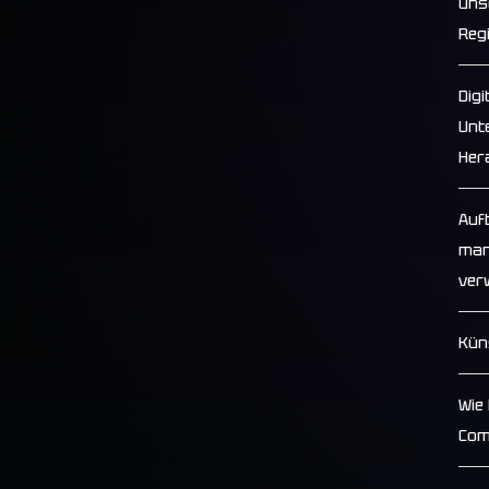
uns
Reg
Dig
Unt
Her
Auf
man
ver
Kün
Wie 
Com