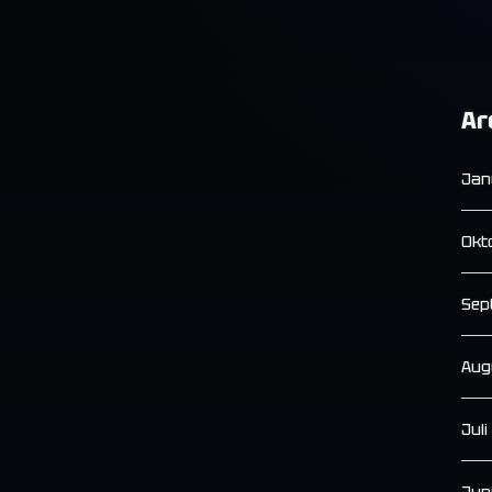
Ar
Jan
Okt
Sep
Aug
Jul
Jun