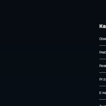
Ka
Obi
Płat
Real
Prz
E-k