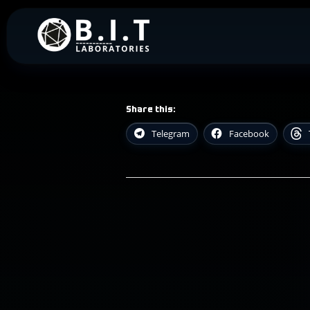
Skip
to
B.I.T. Laboratories
Gotowa automatyzacja bizneso
content
Share this:
Telegram
Facebook