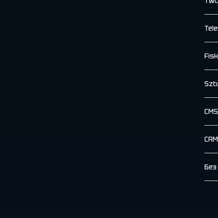
Two
Tele
Fisk
Szt
CMS
CRM
Без