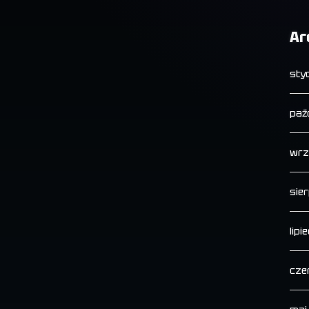
Ar
sty
paź
wrz
sie
lipi
cze