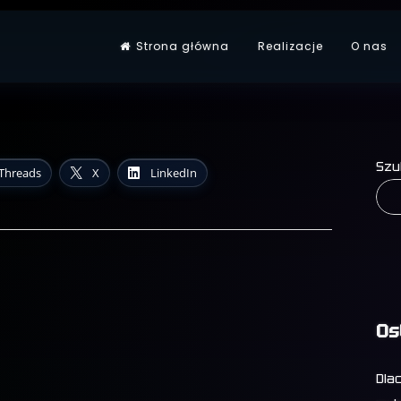
Strona główna
Realizacje
O nas
wa
Szu
Threads
X
LinkedIn
Os
Dla