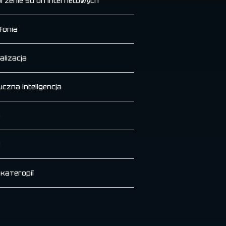
rzenie stron internetowych
fonia
alizacja
uczna inteligencja
 категорії