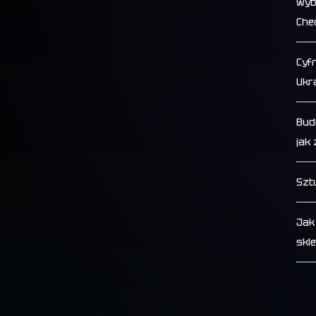
wyb
Che
Cyf
Ukr
Bud
jak
Szt
Jak
skl