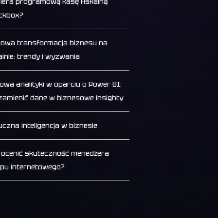
iera programową kasę fiskalną
ckbox?
rowa transformacja biznesu na
ainie: trendy i wyzwania
owa analityki w oparciu o Power BI:
 zamienić dane w biznesowe insighty
uczna inteligencja w biznesie
 ocenić skuteczność menedżera
epu internetowego?