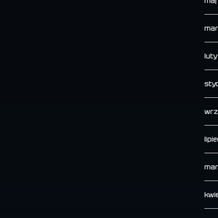
maj
mar
lut
sty
wrz
lipi
mar
kwi