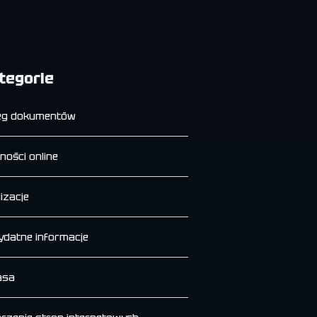
tegorie
eg dokumentów
ności online
izacje
ydatne informacje
asa