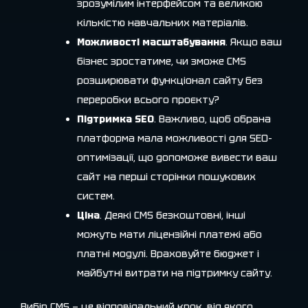
зрозумілим інтерфейсом та великою
кількістю навчальних матеріалів.
Можливості масштабування
. Якщо ваш
бізнес зростатиме, чи зможе CMS
розширювати функціонал сайту без
переробки всього проєкту?
Підтримка SEO
. Важливо, щоб обрана
платформа мала можливості для SEO-
оптимізації, що допоможе вивести ваш
сайт на перші сторінки пошукових
систем.
Ціна
. Деякі CMS безкоштовні, інші
можуть мати ліцензійні платежі або
платні модулі. Враховуйте бюджет і
майбутні витрати на підтримку сайту.
Вибір CMS — це відповідальний крок, від якого