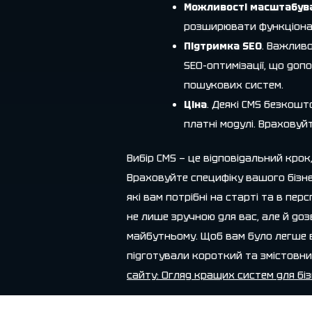
Можливості масштабув
розширювати функціонал
Підтримка SEO
. Важлив
SEO-оптимізації, що доп
пошукових систем.
Ціна
. Деякі CMS безкошт
платні модулі. Враховуй
Вибір CMS — це відповідальний крок
Враховуйте специфіку вашого бізнес
які вам потрібні на старті та в пе
не лише зручною для вас, але й до
майбутньому. Щоб вам було легше в
підготували короткий та змістовни
сайту: Огляд кращих систем для бі
Teilen mit: