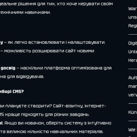
деальне рішення для тих, хто хоче керувати своїм
War
 технічними навичками.
uns
Reg
ту
— як легко встановлювати і налаштовувати.
Dig
— можливість розширювати сайт новими
Unt
Her
досвід
— наскільки платформа оптимізована для
а для відвідувачів.
Auf
man
иборі CMS?
ver
 ви плануєте створити? Сайт-візитку, інтернет-
Kün
CMS краще підходять для різних завдань.
і
. Якщо ви новачок, оберіть систему з інтуїтивно
Wie 
та великою кількістю навчальних матеріалів.