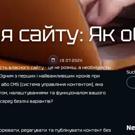
я сайту: Як 
19.07.2024
сть власного сайту – це не розкіш, а необхідність
Suc
. Одним з перших і найважливіших кроків при
 або CMS (система управління контентом), яка
стом, налаштуваннями та функціоналом вашого
серед безлічі варіантів?
Ne
ворювати, редагувати та публікувати контент без