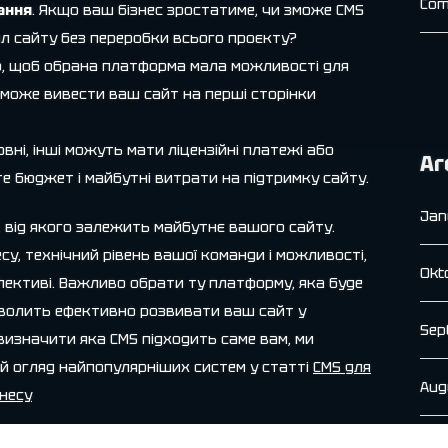
Com
ання
. Якщо ваш бізнес зростатиме, чи зможе CMS
 сайту без переробки всього проєкту?
о, щоб обрана платформа мала можливості для
оможе вивести ваш сайт на перші сторінки
овні, інші можуть мати ліцензійні платежі або
Ar
те бюджет і майбутні витрати на підтримку сайту.
Jan
, від якого залежить майбутнє вашого сайту.
у, технічний рівень вашої команди і можливості,
Okt
рспективі. Важливо обрати ту платформу, яка буде
зволить ефективно розвивати ваш сайт у
Sep
изначити яка CMS підходить саме вам, ми
й огляд найпопулярніших систем у статті
CMS для
Aug
знесу
Jul