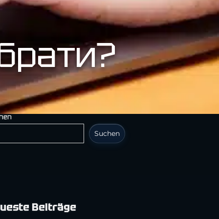
обрати?
hen
Suchen
ueste Beiträge