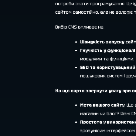
потреби знати програмування. Це і
сайтом самостійно, але не володіє
Вибір CMS впливає на:
Швидкість запуску сай
Гнучкість у функціоналі
модулями та функціями.
SEO та користувацький 
пошукових систем і зручн
На що варто звернути увагу при в
Мета вашого сайту
. Що
магазин чи блог? Різні 
Простота у використанн
зрозумілим інтерфейсом 