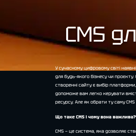
CMS дл
У сучасному цифровому світі наявні
для будь-якого бізнесу чи проєкту
створенні сайту є вибір платформи,
допоможе вам легко керувати вмі
ресурсу. Але як обрати ту саму CMS 
Що таке CMS і чому вона важлива?
CMS — це система, яка дозволяє ст