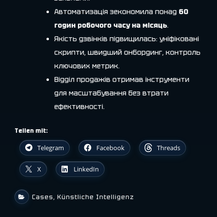
Автоматизація зекономила понад
60
годин робочого часу на місяць
.
Якість дзвінків підвищилась: уніфіковані
скрипти, швидший онбординг, контроль
ключових метрик.
Відділ продажів отримав інструменти
для масштабування без втрати
ефективності.
Teilen mit:
Telegram
Facebook
Threads
X
LinkedIn
Cases
,
Künstliche Intelligenz