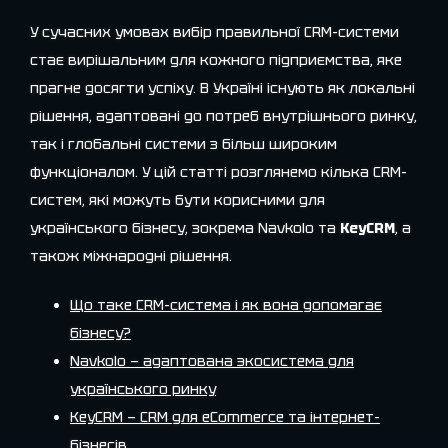
У сучасних умовах вибір правильної CRM-системи
стає вирішальним для кожного підприємства, яке
прагне досягти успіху. В Україні існують як локальні
рішення, адаптовані до потреб внутрішнього ринку,
так і глобальні системи з більш широким
функціоналом. У цій статті розглянемо кілька CRM-
систем, які можуть бути корисними для
українського бізнесу, зокрема Navkolо та
KeyCRM
, а
також міжнародні рішення.
Що таке CRM-система і як вона допомагає
бізнесу?
Navkolо — адаптована экосистема для
українського ринку
KeyCRM — CRM для eCommerce та інтернет-
бізнесів