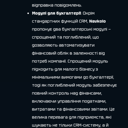
відправка повідомлень.
Модулі для бухгалтерії
: Окрім
стандартних функцій CRM,
Navkolо
пропонує два бухгалтерські модулі —
спрощений та поглиблений, що
дозволяють автоматизувати
фінансовий облік в залежності від
потреб компанії. Спрощений модуль
підходить для малого бізнесу з
мінімальними вимогами до бухгалтерії,
тоді як поглиблений модуль забезпечує
повний контроль над фінансами,
включаючи управління податками,
витратами та фінансовими звітами. Це
велика перевага для підприємств, які
шукають не тільки CRM-систему, а й