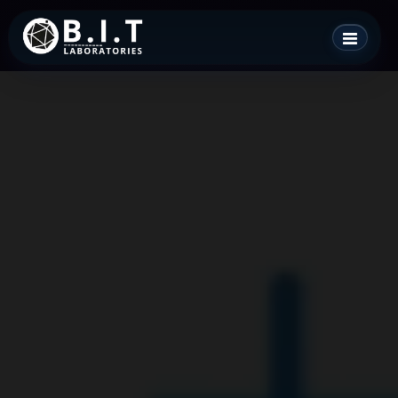
Skip
B.I.T. Laboratories
to
content