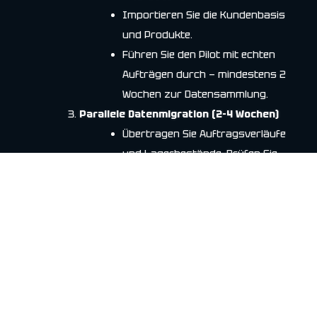
Importieren Sie die Kundenbasis
und Produkte.
Führen Sie den Pilot mit echten
Aufträgen durch — mindestens 2
Wochen zur Datensammlung.
Parallele Datenmigration (2–4 Wochen)
Übertragen Sie Auftragsverläufe
und Lagerbestände. Prüfen Sie
Duplikate und
Artikelübereinstimmungen.
Richten Sie Benutzerlisten und
Rollen ein (wer Status ändern,
Lager abbuchen usw. darf).
Teamtraining (1 Woche Intensiv + 2
Wochen Begleitung)
Kurz-Workshops für