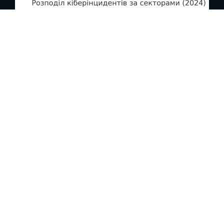
Сектор
Частка атак
Державний сектор
45%