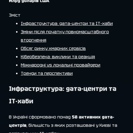
млрд доларів США
.
Зміст
Інфраструктура: дата-центри та ІТ-хаби
Зміни після початку повномасштабного
вторгнення
Обсяг ринку хмарних сервісів
Кібербезпека: виклики та реакція
Міжнародні vs локальні провайдери
Тренди та перспективи
Інфраструктура: дата-центри та
ІТ-хаби
В Україні сформовано понад
58 активних дата-
центрів
, більшість з яких розташовані у Києві та