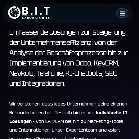
Skip
B.I.T. Laboratories
to
content
Umfassende Lösungen zur Steigerung
der Unternehmenseffizienz: von der
Analyse der Geschäftsprozesse bis zur
Implementierung von Odoo, KeyCRM,
Navkolo, Telefonie, KI-Chatbots, SEO
und Integrationen.
Wir verstehen, dass jedes Unternehmen seine eigenen
Besonderheiten hat. Deshalb bieten wir
individuelle IT-
Lösungen
– von ERP/CRM bis hin zu Marketing-Tools
und Integrationen. Unser Expertenteam analysiert
bestehende Prozesse, schlägt optimale