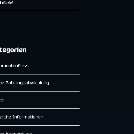
il 2022
tegorien
umentenfluss
ine-Zahlungsabwicklung
es
zliche Informationen
ine-Kassenbuch