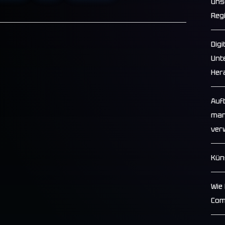
uns
Reg
Dig
Unt
Her
Auf
man
ver
Kün
Wie 
Com