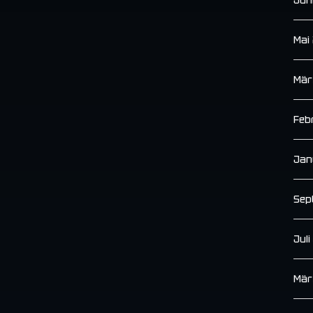
Mai
Mär
Feb
Jan
Sep
Jul
Mär