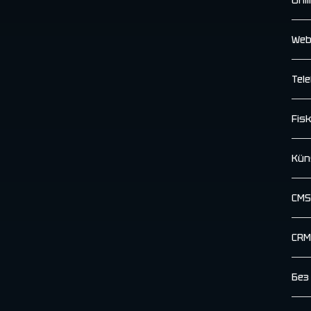
Web
Tele
Fisk
Küns
CMS
CRM
Без