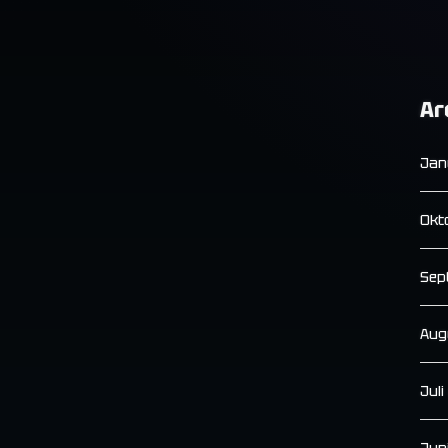
Ar
Jan
Okt
Sep
Aug
Jul
Jun