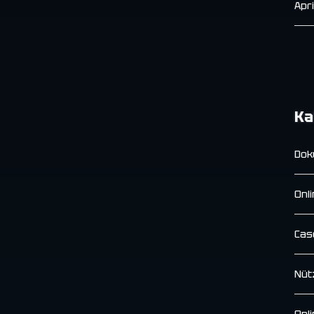
Apr
Ka
Dok
Onl
Cas
Nüt
Onl