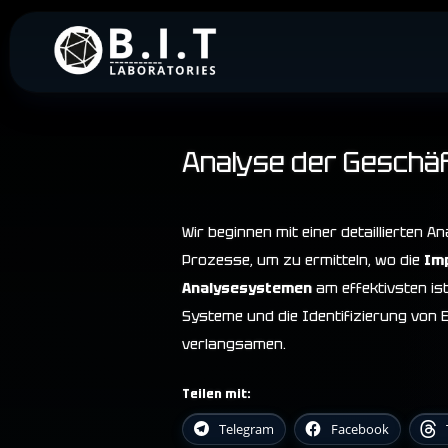
Skip
to
B.I.T. Laboratories
Schlüsselfertige Geschäftsaut
content
Analyse der Geschä
Wir beginnen mit einer detaillierten
Prozesse, um zu ermitteln, wo die
Imp
Analysesystemen
am effektivsten is
Systeme und die Identifizierung von
verlangsamen.
Teilen mit:
Telegram
Facebook