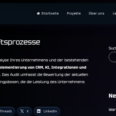
Startseite
Projekte
Über uns
L
omatisierung
ftsprozesse
Suc
 Analyse Ihres Unternehmens und der bestehenden
lementierung von CRM, KI,
Integrationen und
t. Das Audit umfasst die Bewertung der aktuellen
 Engpässen, die die Leistung des Unternehmens
Ne
War
Threads
X
LinkedIn