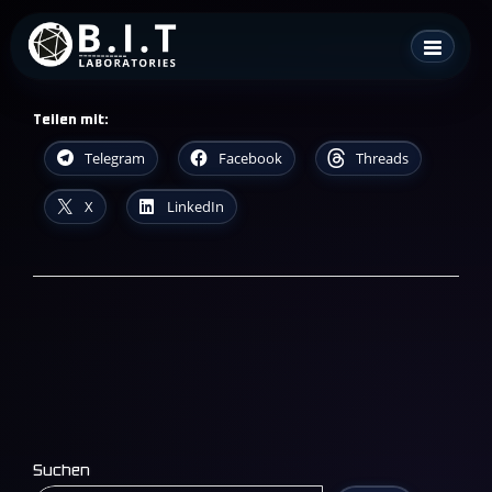
Skip
B.I.T. Laboratories
to
content
Teilen mit:
Telegram
Facebook
Threads
X
LinkedIn
Suchen